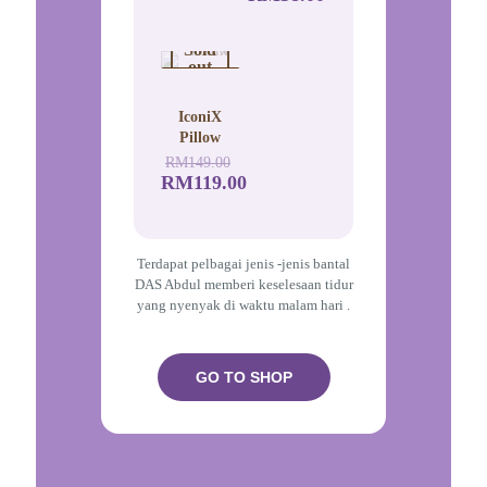
Sold
out
RROMOSI
- 20%
IconiX
Pillow
RM
149.00
RM
119.00
Terdapat pelbagai jenis -jenis bantal
DAS Abdul memberi keselesaan tidur
yang nyenyak di waktu malam hari .
GO TO SHOP