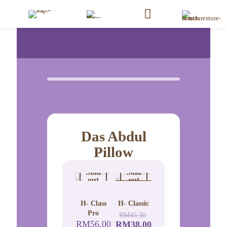
Das Abdul
Pillow
Sold
Sold
out
out
RROMOSI
- 16%
H- Class
H- Classic
Pro
RM
45.30
RM
56.00
RM
38.00